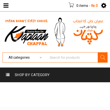
0 items
-
₨
0
SHOP BY CATEGORY
KAPTAAN
Home
›
KAPTAAN
CHAPPAL
CHAPPAL